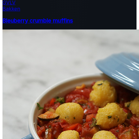
GV
LV
Bakken
Bleuberry crumble muffins