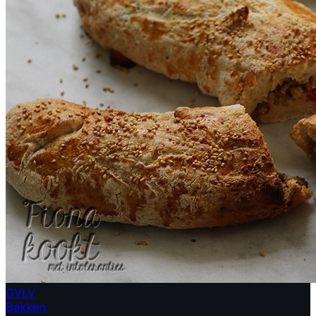
GV
LV
Bakken