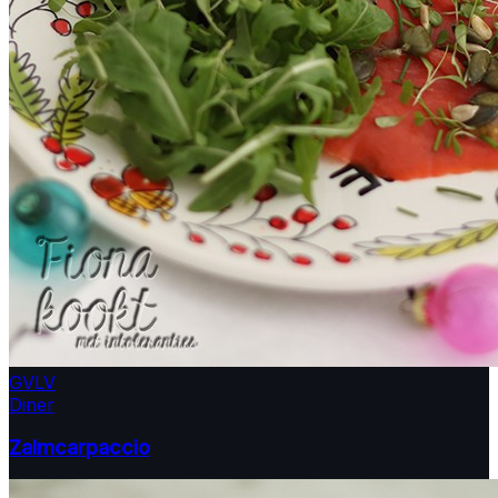
GV
LV
Diner
Zalmcarpaccio