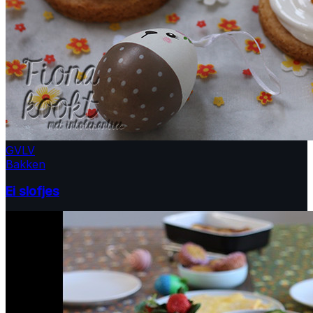
GV
LV
Bakken
Ei slofjes