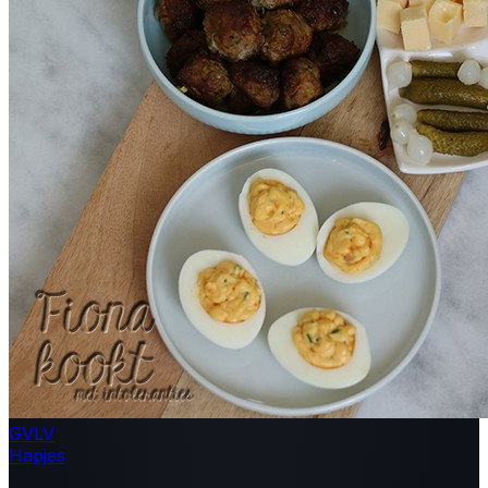
GV
LV
Hapjes