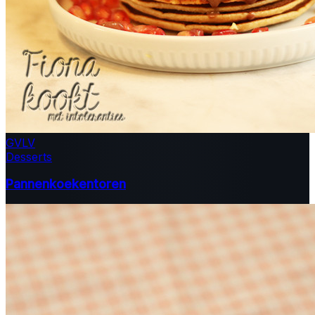
GV
LV
Desserts
Pannenkoekentoren