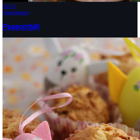
GV
LV
Feestdagen
Paasontbijt