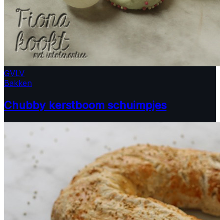
GV
LV
Bakken
Chubby kerstboom schuimpjes