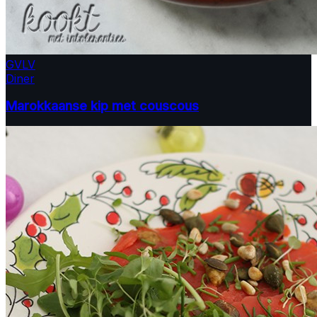
GV
LV
Diner
Marokkaanse kip met couscous