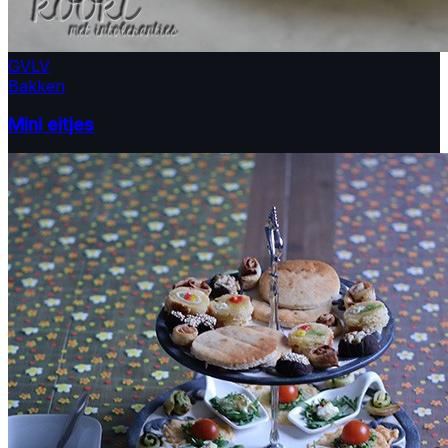
GV
LV
Bakken
Mini eitjes