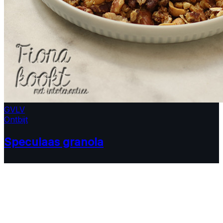
GV
LV
Ontbijt
Speculaas granola