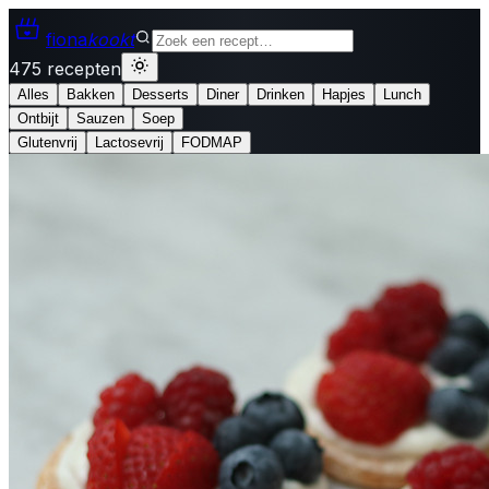
fiona
kookt
475 recepten
Alles
Bakken
Desserts
Diner
Drinken
Hapjes
Lunch
Ontbijt
Sauzen
Soep
Glutenvrij
Lactosevrij
FODMAP