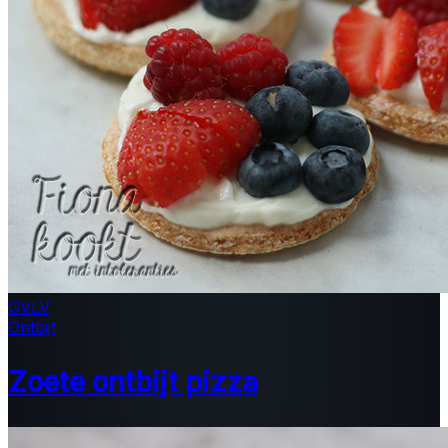
GV
LV
Ontbijt
Zoete ontbijt pizza