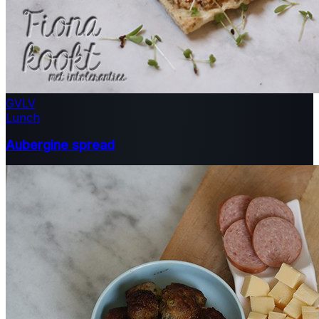
GV
LV
Lunch
Aubergine spread