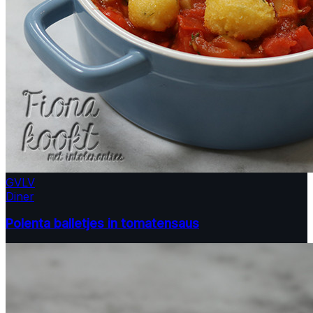
GV
LV
Diner
Polenta balletjes in tomatensaus