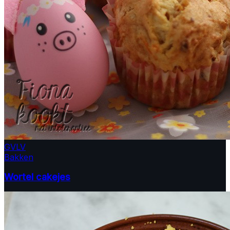
GV
LV
Bakken
Wortel cakejes