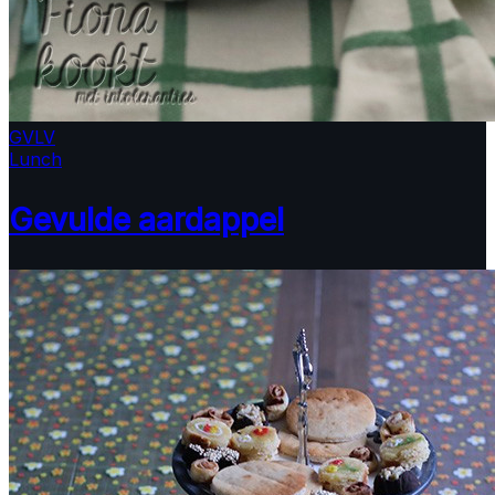
GV
LV
Lunch
Gevulde aardappel