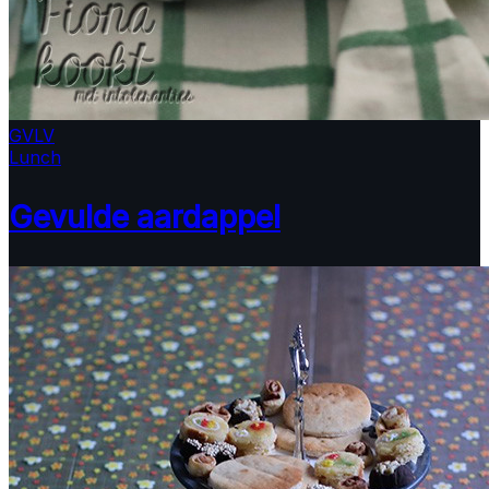
GV
LV
Lunch
Gevulde aardappel