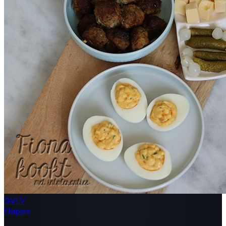
GV
LV
Hapjes