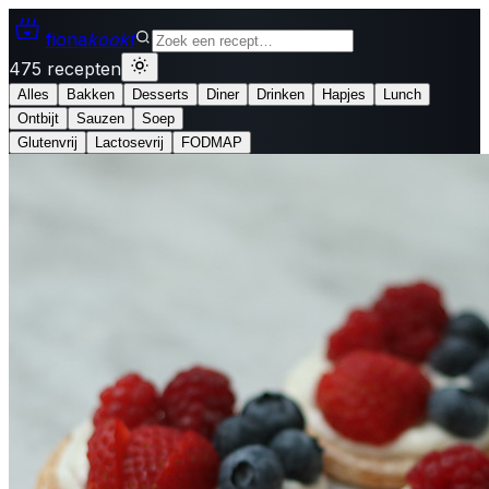
fiona
kookt
475 recepten
Alles
Bakken
Desserts
Diner
Drinken
Hapjes
Lunch
Ontbijt
Sauzen
Soep
Glutenvrij
Lactosevrij
FODMAP