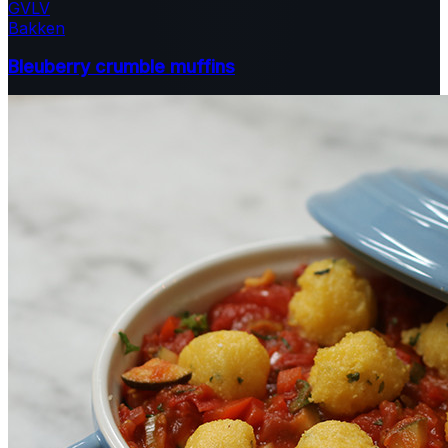
GV
LV
Bakken
Bleuberry crumble muffins