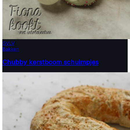
GV
LV
Bakken
Chubby kerstboom schuimpjes