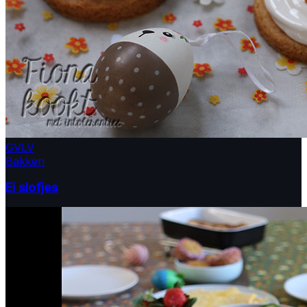
GV
LV
Bakken
Ei slofjes