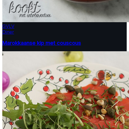
GV
LV
Diner
Marokkaanse kip met couscous