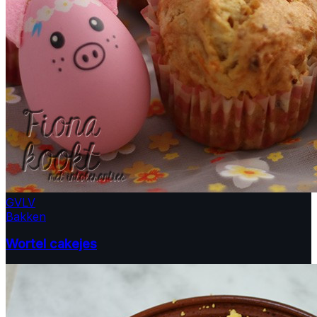
GV
LV
Bakken
Wortel cakejes