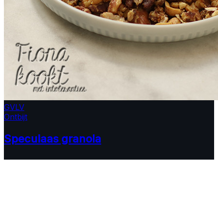
GV
LV
Ontbijt
Speculaas granola