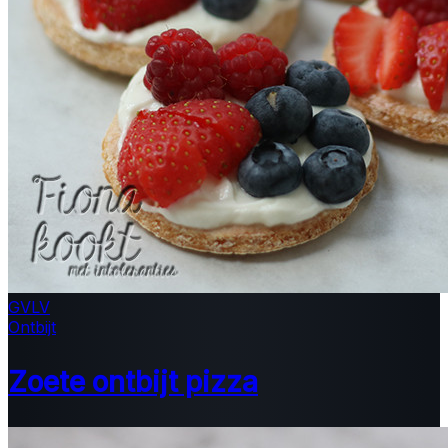
GV
LV
Ontbijt
Zoete ontbijt pizza