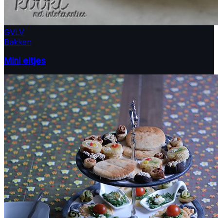
GV
LV
Bakken
Mini eitjes