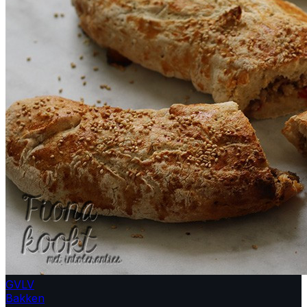
GV
LV
Bakken