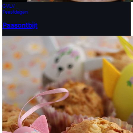
GV
LV
Feestdagen
Paasontbijt