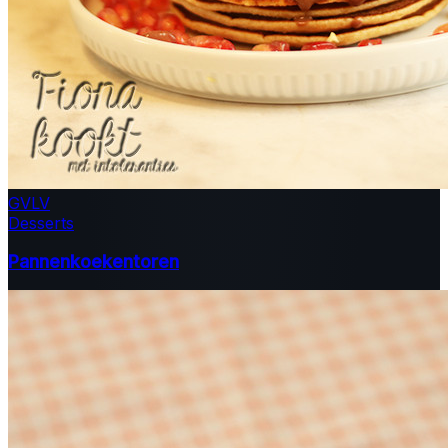
GV
LV
Desserts
Pannenkoekentoren