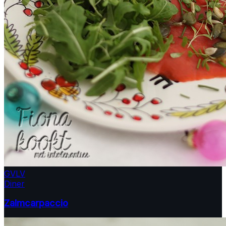
GV
LV
Diner
Zalmcarpaccio