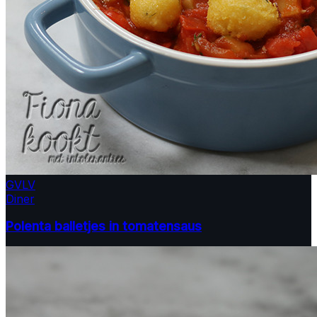
GV
LV
Diner
Polenta balletjes in tomatensaus