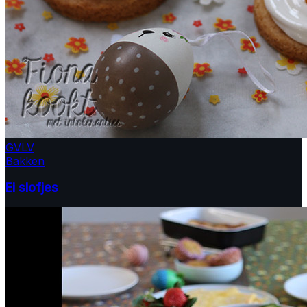
GV
LV
Bakken
Ei slofjes