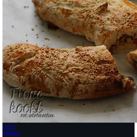
GV
LV
Bakken