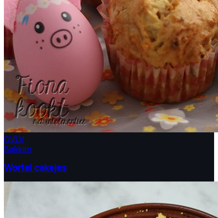
GV
LV
Bakken
Wortel cakejes