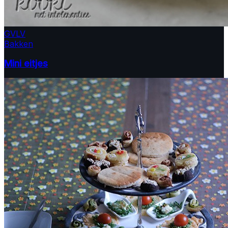
GV
LV
Bakken
Mini eitjes