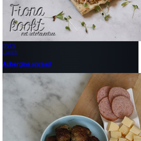
GV
LV
Lunch
Aubergine spread