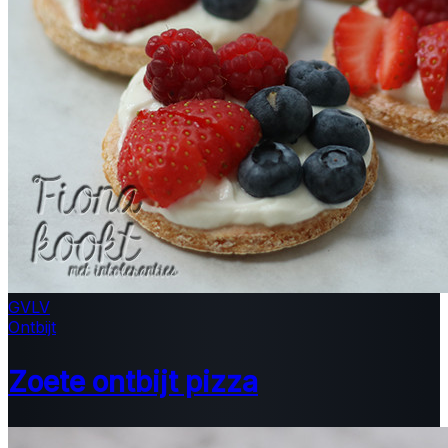
GV
LV
Ontbijt
Zoete ontbijt pizza