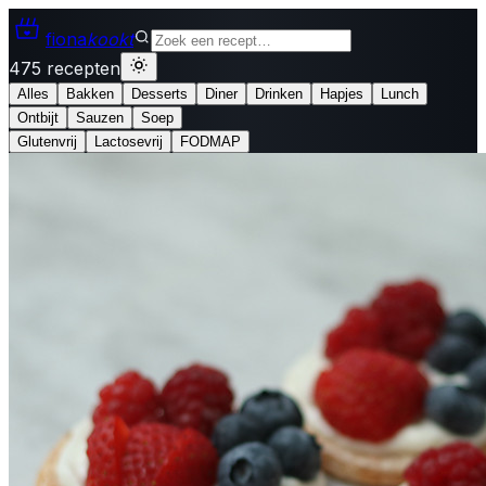
fiona
kookt
475 recepten
Alles
Bakken
Desserts
Diner
Drinken
Hapjes
Lunch
Ontbijt
Sauzen
Soep
Glutenvrij
Lactosevrij
FODMAP