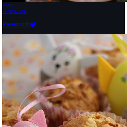
GV
LV
Feestdagen
Paasontbijt