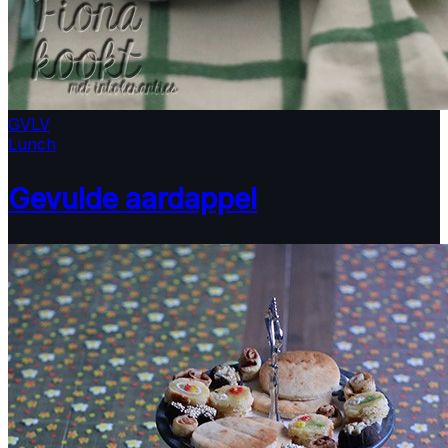
GV
LV
Lunch
Gevulde aardappel