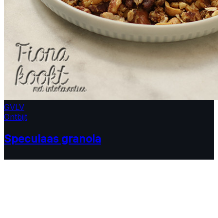
GV
LV
Ontbijt
Speculaas granola