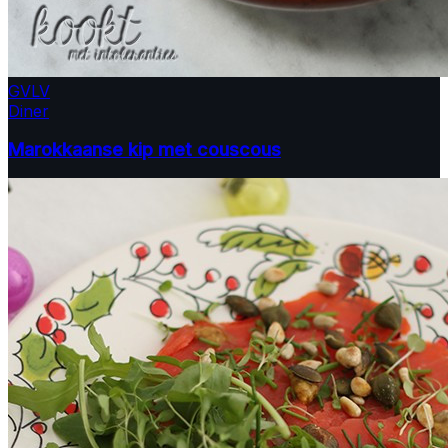
GV
LV
Diner
Marokkaanse kip met couscous