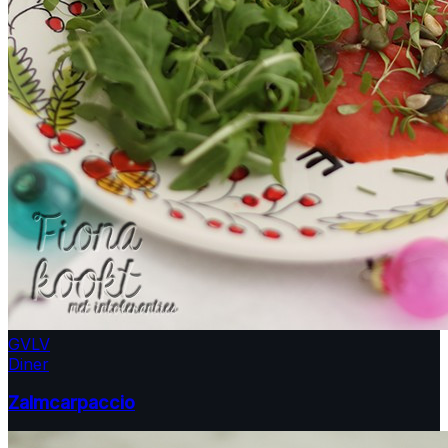
GV
LV
Diner
Zalmcarpaccio