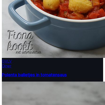
GV
LV
Diner
Polenta balletjes in tomatensaus