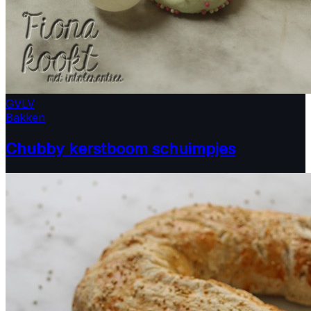
GV
LV
Bakken
Chubby kerstboom schuimpjes