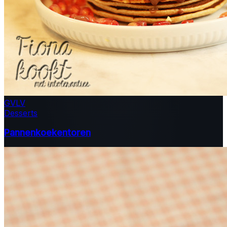
GV
LV
Desserts
Pannenkoekentoren