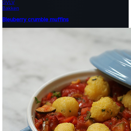
GV
LV
Bakken
Bleuberry crumble muffins