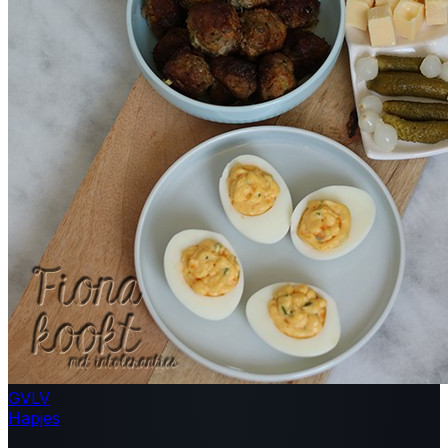
GV
LV
Hapjes