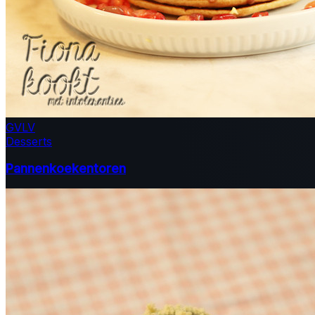
GV
LV
Desserts
Pannenkoekentoren