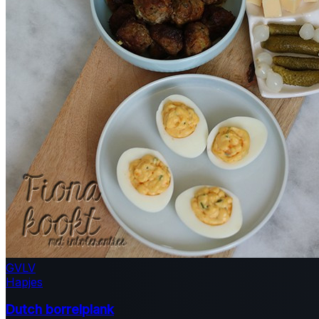
GV
LV
Hapjes
Dutch borrelplank