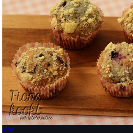
GV
LV