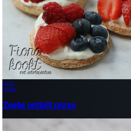
GV
LV
Ontbijt
Zoete ontbijt pizza