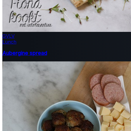
GV
LV
Lunch
Aubergine spread