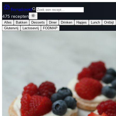
fiona
kookt
475 recepten
Alles
Bakken
Desserts
Diner
Drinken
Hapjes
Lunch
Ontbijt
Glutenvrij
Lactosevrij
FODMAP